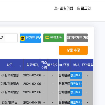
회원가입
로그인
단가표 전송
원격지원
재고단가표 가이드
상품 수정
박스
창고
입고일자
박스단가
KG단가
복사
단가등락
수량
기타/택배발송
2024-02-06
-
-
판매완료
-
링크복사
기타/택배발송
2024-02-06
-
-
판매완료
-
링크복사
기타/택배발송
2024-02-06
-
-
판매완료
-
링크복사
감천/비펙스
2024-04-15
-
-
판매완료
-
링크복사