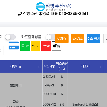
삼영수산 홍명섭 대표 010-3345-3641
외
카드결제상품
COPY
EXCEL
주소 복사
박스중량
세부사양
박스사양
제조사
(KG)
3.5KG*1
6
빨판제거
7KG*3
6
600G*10
6
자숙
800G*12
9.6
Sanford(피델리스)