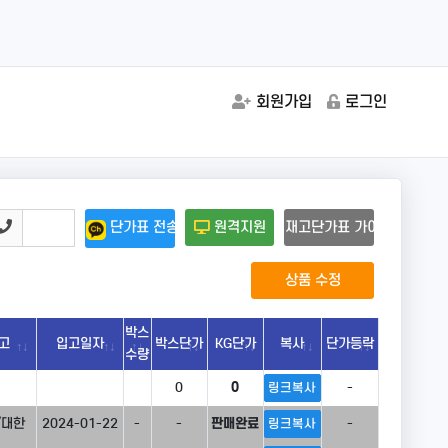
회원가입
로그인
단가표 전송
원격지원
재고단가표 가이드
상품 수정
박스
고
입고일자
박스단가
KG단가
복사
단가등락
수량
0
0
-
링크복사
/대한
2024-01-22
-
-
판매완료
-
링크복사