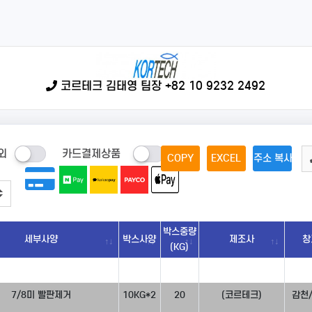
코르테크 김태영 팀장 +82 10 9232 2492
외
카드결제상품
COPY
EXCEL
주소 복사
박스중량
세부사양
박스사양
제조사
창
(KG)
7/8미 빨판제거
10KG*2
20
(코르테크)
감천