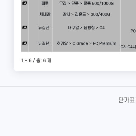
페루
무라 > 단족 > 팔족 500/1000G
세네갈
갈치 > 라운드 > 300/400G
뉴질랜..
대구알 > 남방청 > G4
PO
뉴질랜..
호키알 > C Grade > EC Premium
G3-G4사
1 ~ 6 / 총: 6 개
단가표