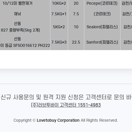
10/12미 빨판제거
10KG*2
20
Pecepe(코르테크)
감천/
채낚
7.5KG*1
7.5
(코르테크)
감천/
선동
5KG*2
10
Sealord(피델리스)
감천
 827 중량부족(5kg 2개)
선동
7.5KG*3
22.5
Sanford(피델리스)
감천
이 등급 SFSO016612 PH222
 신규 사용문의 및 원격 지원 신청은 고객센터로 문의 바
(주)러브투바이 고객센터 1551-4983
Copyright
©
Lovetobuy Corporation
All Rights Reserved.