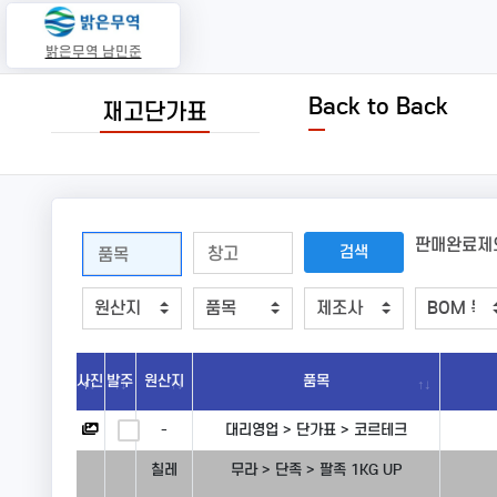
밝은무역 남민준
Back to Back
재고단가표
판매완료제
사진
발주
원산지
품목
-
대리영업 > 단가표 > 코르테크
칠레
무라 > 단족 > 팔족 1KG UP