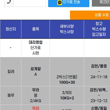
단가표 전송
재고단
상품 수정
창고
세부사양
원산지
품목
박스수량
박스사양
입고일자
대리영업
-
단가표
시현
감천/통영
성게알
칠레
-
A
2박스(1번들)
24-11-18
100G*30
무라
감천/비펙..
3/5미
페루
몸
-
10KG*2
2/4KG
23-12-12
무라
신평/동일