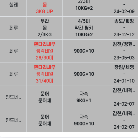
2/3미
칠레
몸
-
10KG*2
3KG UP
24-02-09
무라
4/5미
송도/희창
페루
몸
약간 핑키
-
2/3KG
10KG*2
23-12-12
흰다리새우
감천/정현..
페루
생칵테일
900G*10
-
26/30미
23-05-03
흰다리새우
장림/세영
페루
생칵테일
900G*10
-
31/40미
24-01-10
감천/비펙..
문어
자숙
인도네..
-
문어채
9KG*1
24-02-07
감천/비펙..
문어
자숙
인도네..
-
문어채
900G*10
24-02-07