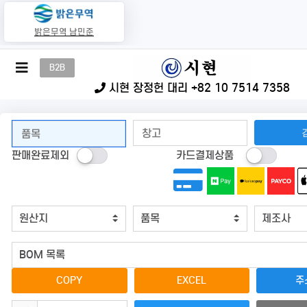
밝은무역 남민준
메
B2B
뉴
시현 장정헌 대리 +82 10 7514 7358
버
튼
판매완료제외
카드결제상품
COPY
EXCEL
주